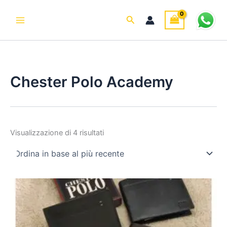
Ordina
C
Vai
in
a
base
al
Cerca
al
t
contenuto
più
e
recente
g
o
r
i
Chester Polo Academy
a
Visualizzazione di 4 risultati