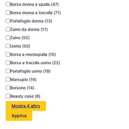
Borsa donna a spalla
(
47
)
Borsa donna a tracolla
(
71
)
Portafoglio donna
(
13
)
Zaino da donna
(
17
)
Zaino
(
52
)
Uomo
(
50
)
Borsa a monospalla
(
10
)
Borsa a tracolla uomo
(
22
)
Portafoglio uomo
(
18
)
Marsupio
(
16
)
Borsone
(
14
)
Beauty case
(
6
)
Mostra 4 altro
Applica