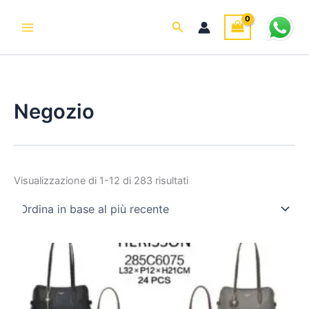
Ordina
C
Vai
in
a
base
al
Cerca
al
t
contenuto
più
e
recente
g
o
r
i
Negozio
a
Visualizzazione di 1-12 di 283 risultati