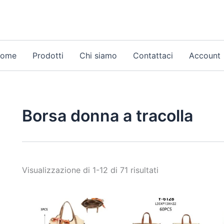
Ordina
in
base
al
più
recente
ome
Prodotti
Chi siamo
Contattaci
Account
Borsa donna a tracolla
Visualizzazione di 1-12 di 71 risultati