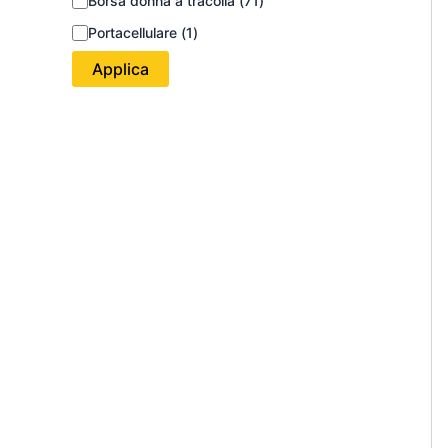
Borsa donna a tracolla
(
71
)
Portacellulare
(
1
)
Applica