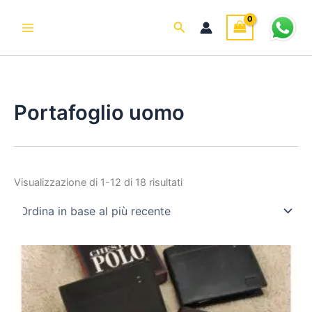
Ordina
C
Vai
in
a
base
al
Cerca
al
t
contenuto
più
e
recente
g
o
r
i
Portafoglio uomo
a
Visualizzazione di 1-12 di 18 risultati