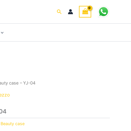
Cerca
auty case – YJ-04
rezzo
-04
:
Beauty case