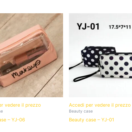
er vedere il prezzo
Accedi per vedere il prezz
se
Beauty case
ase – YJ-06
Beauty case – YJ-01