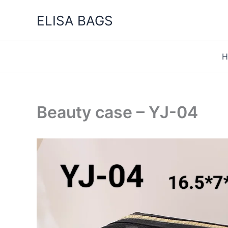
Vai
ELISA BAGS
al
contenuto
H
Beauty case – YJ-04