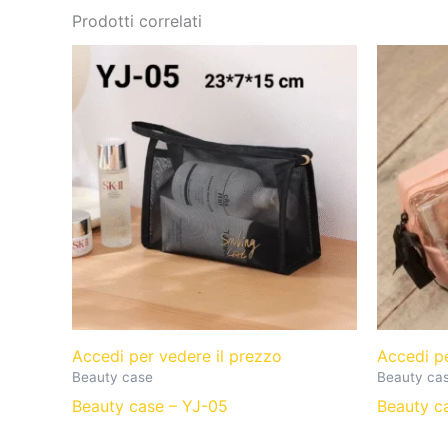
Prodotti correlati
Accedi per vedere il prezzo
Accedi p
Beauty case
Beauty ca
Beauty case – YJ-05
Beauty c