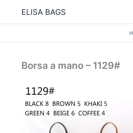
Vai
ELISA BAGS
al
contenuto
H
Borsa a mano – 1129#