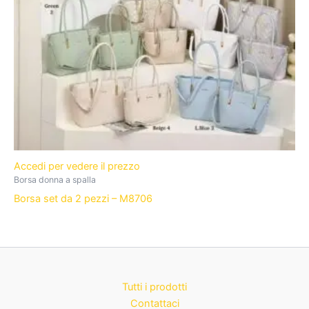
Accedi per vedere il prezzo
Borsa donna a spalla
Borsa set da 2 pezzi – M8706
Tutti i prodotti
Contattaci