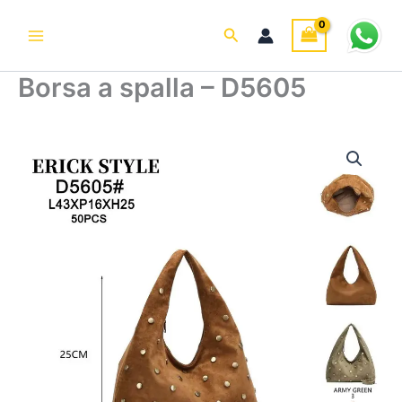
Vai
al
Cerca
contenuto
Borsa a spalla – D5605