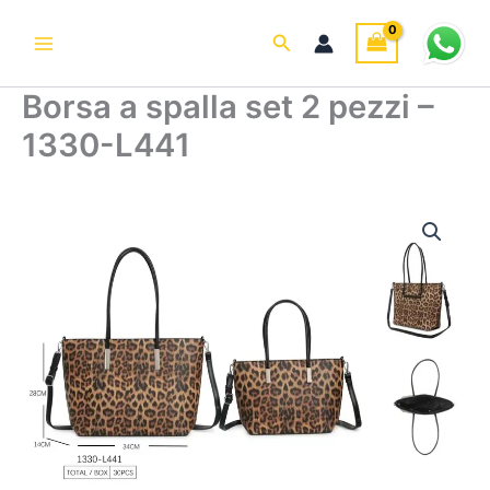
Vai
al
Cerca
contenuto
Borsa a spalla set 2 pezzi –
1330-L441