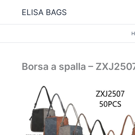
Vai
ELISA BAGS
al
contenuto
H
Borsa a spalla – ZXJ250