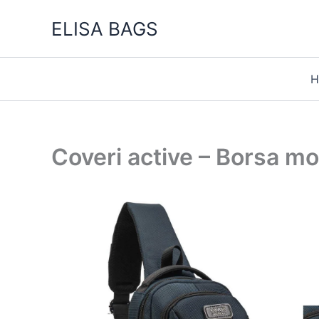
Vai
ELISA BAGS
al
contenuto
H
Coveri active – Borsa m