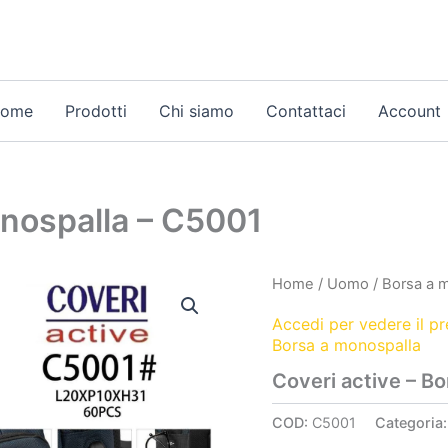
ome
Prodotti
Chi siamo
Contattaci
Account
onospalla – C5001
Home
/
Uomo
/
Borsa a 
Accedi per vedere il p
Borsa a monospalla
Coveri active – B
COD:
C5001
Categoria