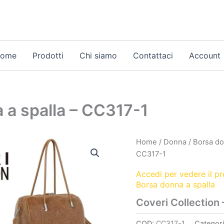
ome
Prodotti
Chi siamo
Contattaci
Account
a a spalla – CC317-1
Home
/
Donna
/
Borsa do
CC317-1
Accedi per vedere il p
Borsa donna a spalla
Coveri Collection 
COD:
CC317-1
Categor