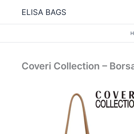
Vai
ELISA BAGS
al
contenuto
H
Coveri Collection – Bors