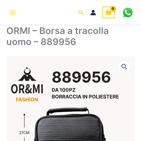
Vai
al
Cerca
contenuto
ORMI – Borsa a tracolla
uomo – 889956