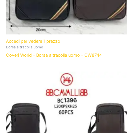
Accedi per vedere il prezzo
Borsa a tracolla uomo
Coveri World – Borsa a tracolla uomo – CW8744