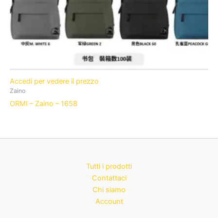
Accedi per vedere il prezzo
Zaino
ORMI – Zaino – 1658
Tutti i prodotti
Contattaci
Chi siamo
Account