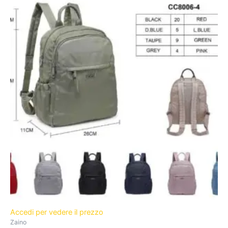
Accedi per vedere il prezzo
Zaino