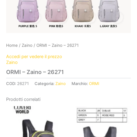
Home
/
Zaino
/ ORMI – Zaino – 26271
Accedi per vedere il prezzo
Zaino
ORMI – Zaino – 26271
COD:
26271
Categoria:
Zaino
Marchio:
ORMI
Prodotti correlati