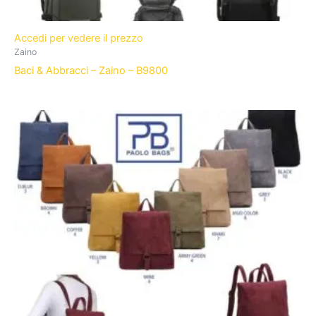
Accedi per vedere il prezzo
Zaino
Baci & Abbracci – Zaino – B9800