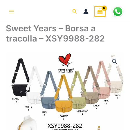
Vai
al
Cerca
contenuto
Sweet Years – Borsa a
tracolla – XSY9988-282