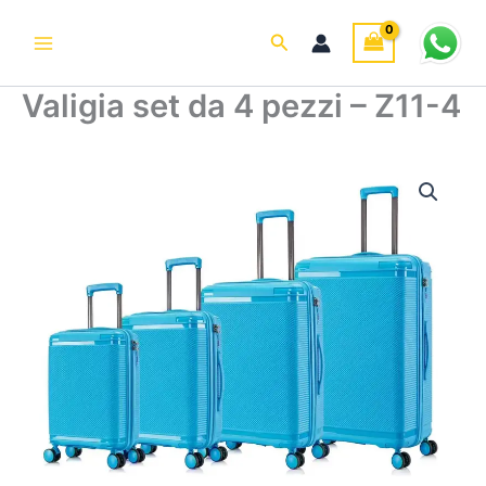
Vai
al
Cerca
contenuto
Valigia set da 4 pezzi – Z11-4