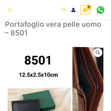
Vai
al
Cerca
contenuto
Portafoglio vera pelle uomo
– 8501